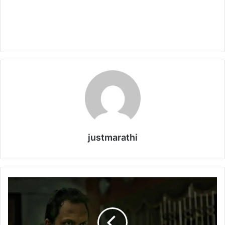
justmarathi
रो
हि
त
को
का