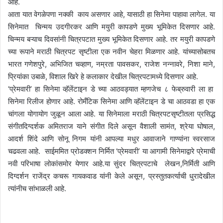
आहे.
आता यात वेगळेपणा नक्की काय असणार आहे, यासाठी हा सिनेमा पाहावा लागेल. या
सिनेमात चिन्मय उदगीरकर आणि मयुरी कापडणे मुख्य भूमिकेत दिसणार आहे.
चिन्मय बऱ्याच दिवसांनी चित्रपटात मुख्य भूमिकेत दिसणार आहे. तर मयुरी कापडणे
च्या रूपाने मराठी चित्रपट सृष्टीला एक नवीन चेहरा मिळणार आहे. यांच्यासोबतच
भारत गणेशपुरे, अभिजित चव्हाण, नम्रता पावसकर, राजेश नन्नावरे, निशा माने,
प्रियांका उबाळे, विशाल खिरे हे कलाकार देखील चित्रपटामध्ये दिसणार आहे.
‘प्रेमवारी’ हा सिनेमा व्हॅलेंटाइन डे च्या आठवड्यात म्हणजेच ८ फेब्रुवारी ला हा
सिनेमा रिलीज होणार आहे. रोमँटिक सिनेमा आणि व्हॅलेंटाइन डे चा आठवडा हा एक
चांगला योगायोग जुळून आला आहे. या सिनेमाला मराठी चित्रपटसृष्टीतला प्रसिद्ध
संगीतदिग्दर्शक अमितराज याने संगीत दिले असून वैशाली सामंत, श्रेया घोषाल,
आदर्श शिंदे आणि सोनू निगम यांनी आपल्या मधुर आवाजाने गाण्यांना स्वरसाज
चढवला आहे. साईममित प्रोडक्शन निर्मित ‘प्रेमवारी’ या आगामी सिनेमाद्वारे प्रेमाची
नवी परिभाषा लोकांसमोर येणार आहे.या सुंदर चित्रपटाचे लेखन,निर्मिती आणि
दिग्दर्शन राजेंद्र कचरू गायकवाड यांनी केले असून, प्रस्तुतकर्त्याची धुरादेखील
त्यांनीच सांभाळली आहे.