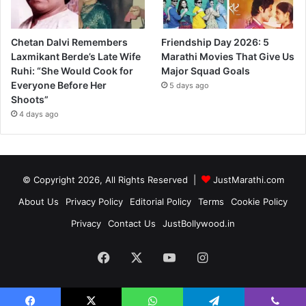
Chetan Dalvi Remembers
Friendship Day 2026: 5
Laxmikant Berde’s Late Wife
Marathi Movies That Give Us
Ruhi: “She Would Cook for
Major Squad Goals
Everyone Before Her
5 days ago
Shoots”
4 days ago
© Copyright 2026, All Rights Reserved |
JustMarathi.com
About Us
Privacy Policy
Editorial Policy
Terms
Cookie Policy
Privacy
Contact Us
JustBollywood.in
Facebook
X
YouTube
Instagram