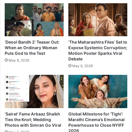
न
‘
सा
इ
ज
झि
रो
‘Deool Bandh 2’ Teaser Out:
‘The Maharashtra Files’ Set to
’
When an Ordinary Woman
Expose Systemic Corruption;
Puts God to the Test
Motion Poster Sparks Viral
हि
Debate
रो
May 8, 2026
इ
May 6, 2026
न
!
‘Sairat’ Fame Arbaaz Shaikh
Global Milestone for ‘Tighi’:
Ties the Knot; Wedding
Marathi Cinema’s Emotional
Photos with Simran Go Viral
Powerhouse to Close NYIFF
2026