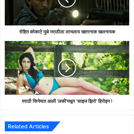
टे
मु
ळे
म
रा
रोहित कोकाटे मुळे मराठीला लाभलाय खतरनाक खलनायक
ठी
ला
म
ला
रा
भ
ठी
ला
सि
य
ने
ख
मा
त
त
र
आ
ना
ली
क
'
मराठी सिनेमात आली 'लकी'मधून ‘साइज झिरो’ हिरोइन !
ख
ल
ल
की
ना
'
य
म
Related Articles
क
धू