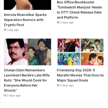
Box Office Blockbuster
‘Tumbadchi Manjula’ Heads
to OTT: Check Release Date
Amruta Khanvilkar Sparks
and Platform
Separation Rumors with
2 days ago
Cryptic Post
1 day ago
Chetan Dalvi Remembers
Friendship Day 2026: 5
Laxmikant Berde’s Late Wife
Marathi Movies That Give Us
Ruhi: “She Would Cook for
Major Squad Goals
Everyone Before Her
4 days ago
Shoots”
3 days ago