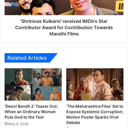
i
v
a
s
'Shrinivas Kulkarni' received IMDb's Star
K
Contributor Award for Contribution Towards
u
Marathi Films
l
k
a
r
Related Articles
n
i
'
r
e
c
e
i
‘Deool Bandh 2’ Teaser Out:
‘The Maharashtra Files’ Set to
v
When an Ordinary Woman
Expose Systemic Corruption;
e
Puts God to the Test
Motion Poster Sparks Viral
Debate
d
May 8, 2026