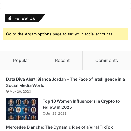
w
a
r
Follow Us
d
f
Go to the Arqam options page to set your social accounts.
o
r
C
o
Popular
Recent
Comments
n
t
r
i
Data Diva Alert! Bianca Jordan – The Face of Intelligence in a
b
Social Media World
u
May 20, 2023
t
Top 10 Women Influencers in Crypto to
i
Follow in 2025
o
Jun 28, 2023
n
T
Mercedes Blanche: The Dynamic Rise of a Viral TikTok
o