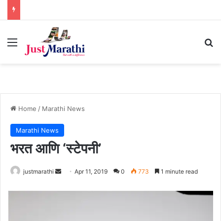
Menu
S
Home
/
Marathi News
Marathi News
भरत आणि ‘स्टेपनी’
justmarathi
S
Apr 11, 2019
0
773
1 minute read
e
n
d
a