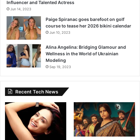
Influencer and Talented Actress
w
Jun 14, 2023
a
r
Paige Spiranac goes barefoot on golf
d
course to tease her 2026 bikini calendar
s
Jun 10, 2023
M
a
Alina Angelina: Bridging Glamour and
r
Wellness in the World of Ukrainian
a
Modeling
t
Sep 19, 2023
h
i
F
i
Recent Tech News
l
m
s