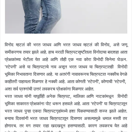
विनोद म्हटलं की भरत जाधव आणि भरत जाधव म्हटलं की विनोद, असे जणू
समीकरणच तयार झाले आहे. हाच मराठी चित्रपटसृष्टीतला विनोदाचा बादशहा आता
प्रेक्षकांच्या भेटीला येत आहे आणि तोही एक नवा कोरा विनोदी सिनेमा घेऊन.
‘स्टेपनी’ असे या चित्रपटाचे नाव असून भरत जाधव या चित्रपटातही विनोदी
भूमिका निभावताना दिसणार आहे. या अतरंगी नावावरूनच चित्रपटात नक्कीच वेगळे
काहीतरी पाहायला मिळणार हे नक्की आहे. आता कोणती ‘स्टेपनी’, कोणाची ‘स्टेपनी,
अशा सर्व प्रश्नांची उत्तरं लवकरच प्रेक्षकांना मिळणार आहेत.
भरत जाधव यांनी यापूर्वीही अनेक चित्रपट, मालिका आणि नाटकांमधून विनोदी
भूमिका साकारत प्रेक्षकांना पोट धरून हसवले आहे. आता ‘स्टेपनी’ या चित्रपटातून
भरत जाधव पुन्हा एकदा चित्रपटगृहांमध्ये हशा पिकवण्यासाठी सज्ज झाले आहेत.
बऱ्याच दिवसांनी भरत जाधव चित्रपटातून दिसणार असल्यामुळे धमाल मस्ती तर
होणारच. तर मग तयार राहा खदखदून हसण्यासाठी. कारण लवकरच येत आहे