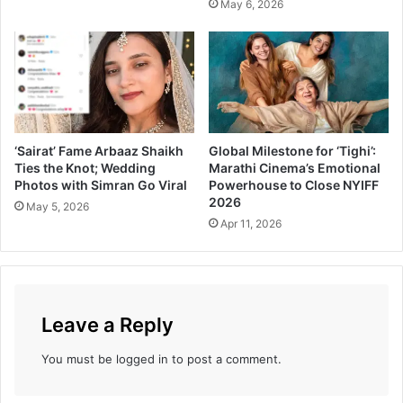
I
May 6, 2026
M
D
b
'
s
S
t
‘Sairat’ Fame Arbaaz Shaikh
Global Milestone for ‘Tighi’:
a
Ties the Knot; Wedding
Marathi Cinema’s Emotional
r
Photos with Simran Go Viral
Powerhouse to Close NYIFF
C
2026
May 5, 2026
o
Apr 11, 2026
n
t
r
i
b
Leave a Reply
u
t
You must be
logged in
to post a comment.
o
r
A