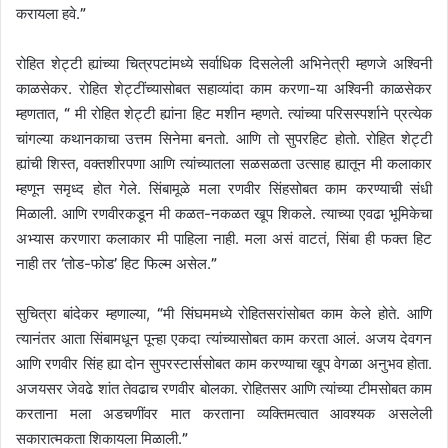
करायला हवे.
”
रोहित शेट्टी ह्यांच्या चित्रपटांमध्ये सर्वाधिक दिसलेली अभिनेत्री म्हणजे अश्विनी
काळसेकर. रोहित शेट्टींच्यासोबत सहाव्यांदा काम करणा-या अश्विनी काळसेकर
म्हणतात,
“
मी रोहित शेट्टी ह्यांना हिट मशीन म्हणते. त्यांच्या परिसस्पर्शाने प्रत्येक
चांगल्या कथानकाचा उत्तम सिनेमा बनतो. आणि तो सुपरहिट होतो. रोहित शेट्टी
ह्यांची शिस्त, वक्तशीरपणा आणि त्यांच्यातला सळसळता उत्साह ह्यातून मी कलाकार
म्हणून समृध्द होत गेले. सिंबामूळे मला रणवीर सिंहसोबत काम करण्याची संधी
मिळाली. आणि रणवीरकडून मी कळत-नकळत खूप शिकले. त्याच्या एवढा भूमिकेचा
अभ्यास करणारा कलाकार मी पाहिला नाही. मला असं वाटतं, सिंबा ही फक्त हिट
नाही तर
‘
तोड-फोड
’
हिट फिल्म असेल.
”
सुचित्रा बांदेकर म्हणाल्या,
“
मी सिंघममध्ये रोहितसरांसोबत काम केले होते. आणि
त्यानंतर आता सिंबामधून पून्हा एकदा त्यांच्यासोबत काम करता आलं. अजय देवगन
आणि रणवीर सिंह ह्या दोन सुपरस्टार्ससोबत काम करण्याचा खूप वेगळा अनुभव होता.
अजयसर जेवढे शांत तेवढाच रणवीर बोलका. रोहितसर आणि त्यांच्या टीमसोबत काम
करताना मला
अडचणींवर मात करताना व्यक्तिमत्वात आवश्यक असलेली
सकारात्मकता शिकायला मिळाली.
”