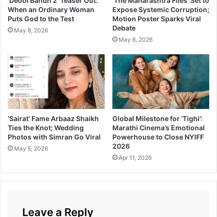
‘Deool Bandh 2’ Teaser Out:
‘The Maharashtra Files’ Set to
When an Ordinary Woman
Expose Systemic Corruption;
Puts God to the Test
Motion Poster Sparks Viral
Debate
May 8, 2026
May 6, 2026
‘Sairat’ Fame Arbaaz Shaikh
Global Milestone for ‘Tighi’:
Ties the Knot; Wedding
Marathi Cinema’s Emotional
Photos with Simran Go Viral
Powerhouse to Close NYIFF
2026
May 5, 2026
Apr 11, 2026
Leave a Reply