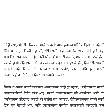
वैदेही परशुरामी सिंबा चित्रपटामध्ये
‘
आकृती
’
ह्या महत्वाच्या भूमिकेत दिसणार आहे. ती
सिंबाच्या अनुभवाविषयी म्हणाली,
“
सिंबासाठी जेव्हा मला बोलवण्यात आलं होतं. तेव्हा
मला विश्वासच बसला नाही. कोणीतरी माझी मस्करी करतंय, असंच मला वाटलं होतं.
पण जेव्हा मी रोहितसरांना भेटले तेव्हा मला पाहताच ते म्हणाले होते, हिच
‘
सिंबा
’
मधली
आकृती आहे. सिनेमा स्विकारल्यावर मला रणवीर, सारा, आणि इतर मराठी
कलाकारही ह्या सिनेमाचा हिस्सा असल्याचे कळले.
”
सिंबामध्ये अकरा मराठी कलाकार असण्याबद्दल वैदेही पूढे म्हणते,
“
रोहितसरांना मराठी
कलाकारांविषयी विशेष प्रेम आहे. मराठी कलाकारांमध्ये जो आपलेपणा आणि जो
प्रोफेशनल एटिट्युड असतो, तो सरांना खूप आवडतो. रोहितसरांसकट त्यांची संपूर्ण
टिम खूप मेहनती आहे. आणि त्यांच्यासोबत प्रत्येक कलाकाराने एकदातरी काम