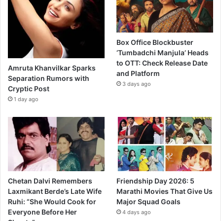
Box Office Blockbuster
‘Tumbadchi Manjula’ Heads
to OTT: Check Release Date
Amruta Khanvilkar Sparks
and Platform
Separation Rumors with
3 days ago
Cryptic Post
1 day ago
Chetan Dalvi Remembers
Friendship Day 2026: 5
Laxmikant Berde’s Late Wife
Marathi Movies That Give Us
Ruhi: “She Would Cook for
Major Squad Goals
Everyone Before Her
4 days ago