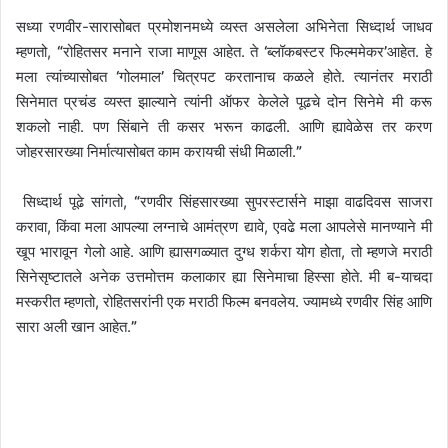
सध्या रणवीर-सारासोबत प्रमोशनमध्ये व्यस्त असलेला अभिनेता सिध्दार्थ जाधव
म्हणतो,
“
रोहितसर मनाने राजा माणूस आहेत. ते
‘
ब्लॉकबस्टर फिल्ममेकर
’
आहेत. हे
मला त्यांच्यासोबत
‘
गोलमाल
’
चित्रपट करतानाच कळले होते. त्यानंतर मराठी
सिनेमात प्रचंड व्यस्त झाल्याने त्यांनी ऑफर केलेले पूढचे दोन सिनेमे मी करू
शकलो नाही. पण सिंबाने ती कसर भरून काढली. आणि ह्यावेळेस तर करण
जोहरसारख्या निर्मात्यासोबत काम करायची संधी मिळाली.
”
सिध्दार्थ पूढे सांगतो,
“
रणवीर सिंहसारख्या सुपरस्टार्सने माझा वाढदिवस साजरा
करावा, किंवा मला आपल्या लग्नाचे आमंत्रण द्यावे, एवढे मला आपलेसे मानण्याने मी
खूप भारावून गेलो आहे. आणि ह्यासगळ्यात दुग्ध शर्करा योग होता, तो म्हणजे मराठी
सिनेसृष्टातले अनेक उत्तमोत्तम कलाकार ह्या सिनेमाचा हिस्सा होते. मी ब-याचदा
मस्करीत म्हणतो, रोहितसरांनी एक मराठी फिल्म बनवलेय. ज्यामध्ये रणवीर सिंह आणि
सारा अली खान आहेत.
”