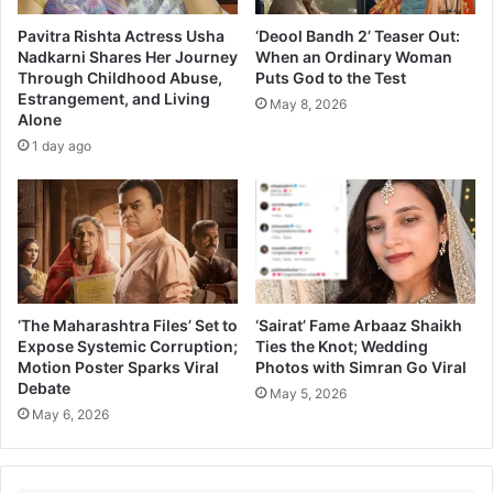
इ
ज
ल
-
Pavitra Rishta Actress Usha
‘Deool Bandh 2’ Teaser Out:
इ
स
Nadkarni Shares Her Journey
When an Ordinary Woman
फ्ता
Through Childhood Abuse,
Puts God to the Test
र
Estrangement, and Living
र
प्रा
May 8, 2026
Alone
पा
ई
र्टी
1 day ago
ज
ला
पा
!
हू
न
पु
ष्क
र
चे
‘The Maharashtra Files’ Set to
‘Sairat’ Fame Arbaaz Shaikh
अ
Expose Systemic Corruption;
Ties the Knot; Wedding
श्रू
Motion Poster Sparks Viral
Photos with Simran Go Viral
झा
Debate
May 5, 2026
ले
May 6, 2026
अ
ना
व