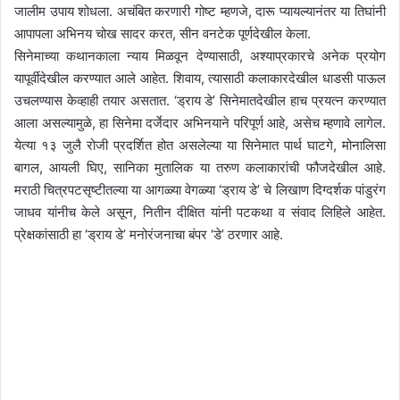
जालीम उपाय शोधला. अचंबित करणारी गोष्ट म्हणजे, दारू प्यायल्यानंतर या तिघांनी
आपापला अभिनय चोख सादर करत, सीन वनटेक पूर्णदेखील केला.
सिनेमाच्या कथानकाला न्याय मिळवून देण्यासाठी, अश्याप्रकारचे अनेक प्रयोग
यापूर्वीदेखील करण्यात आले आहेत. शिवाय, त्यासाठी कलाकारदेखील धाडसी पाऊल
उचलण्यास केव्हाही तयार असतात. ‘ड्राय डे’ सिनेमातदेखील हाच प्रयत्न करण्यात
आला असल्यामुळे, हा सिनेमा दर्जेदार अभिनयाने परिपूर्ण आहे, असेच म्हणावे लागेल.
येत्या १३ जुलै रोजी प्रदर्शित होत असलेल्या या सिनेमात पार्थ घाटगे, मोनालिसा
बागल, आयली घिए, सानिका मुतालिक या तरुण कलाकारांची फौजदेखील आहे.
मराठी चित्रपटसृष्टीतल्या या आगळ्या वेगळ्या ‘ड्राय डे’ चे लिखाण दिग्दर्शक पांडुरंग
जाधव यांनीच केले असून, नितीन दीक्षित यांनी पटकथा व संवाद लिहिले आहेत.
प्रेक्षकांसाठी हा ‘ड्राय डे’ मनोरंजनाचा बंपर ‘डे’ ठरणार आहे.