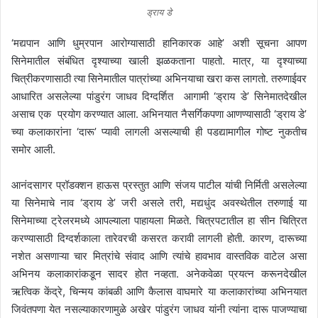
d
ड्राय डे
a
‘मद्यपान आणि धुम्रपान आरोग्यासाठी हानिकारक आहे’ अशी सूचना आपण
n
e
सिनेमातील संबंधित दृश्याच्या खाली झळकताना पाहतो. मात्र, या दृश्याच्या
m
चित्रीकरणासाठी त्या सिनेमातील पात्रांच्या अभिनयाचा खरा कस लागतो. तरुणाईवर
a
आधारित असलेल्या पांडुरंग जाधव दिग्दर्शित आगामी ‘ड्राय डे’ सिनेमातदेखील
i
असाच एक प्रयोग करण्यात आला. अभिनयात नैसर्गिकपणा आणण्यासाठी ‘ड्राय डे’
l
च्या कलाकारांना ‘दारू’ प्यावी लागली असल्याची ही पडद्यामागील गोष्ट नुकतीच
समोर आली.
आनंदसागर प्रॉडक्शन हाऊस प्रस्तुत आणि संजय पाटील यांची निर्मिती असलेल्या
या सिनेमाचे नाव ‘ड्राय डे’ जरी असले तरी, मद्यधुंद अवस्थेतील तरुणाई या
सिनेमाच्या ट्रेलरमध्ये आपल्याला पाहायला मिळते. चित्रपटातील हा सीन चित्रित
करण्यासाठी दिग्दर्शकाला तारेवरची कसरत करावी लागली होती. कारण, दारूच्या
नशेत असणाऱ्या चार मित्रांचे संवाद आणि त्यांचे हावभाव वास्तविक वाटेल असा
अभिनय कलाकारांकडून सादर होत नव्हता. अनेकवेळा प्रयत्न करूनदेखील
ऋत्विक केंद्रे, चिन्मय कांबळी आणि कैलास वाघमारे या कलाकारांच्या अभिनयात
जिवंतपणा येत नसल्याकारणामुळे अखेर पांडुरंग जाधव यांनी त्यांना दारू पाजण्याचा