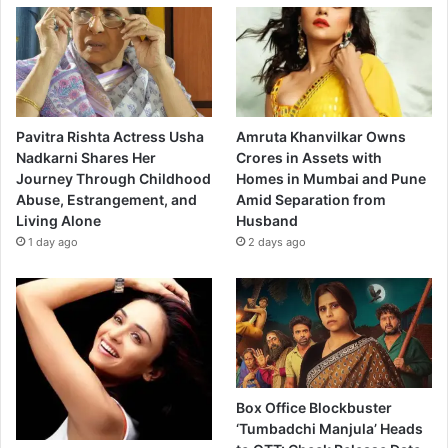
Pavitra Rishta Actress Usha
Amruta Khanvilkar Owns
Nadkarni Shares Her
Crores in Assets with
Journey Through Childhood
Homes in Mumbai and Pune
Abuse, Estrangement, and
Amid Separation from
Living Alone
Husband
1 day ago
2 days ago
Box Office Blockbuster
‘Tumbadchi Manjula’ Heads