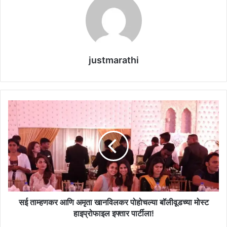
justmarathi
स
ई
ता
म्ह
ण
क
र
आ
णि
अ
सई ताम्हणकर आणि अमृता खानविलकर पोहोचल्या बॉलीवूडच्या मोस्ट
मृ
हाइप्रोफाइल इफ्तार पार्टीला!
ता