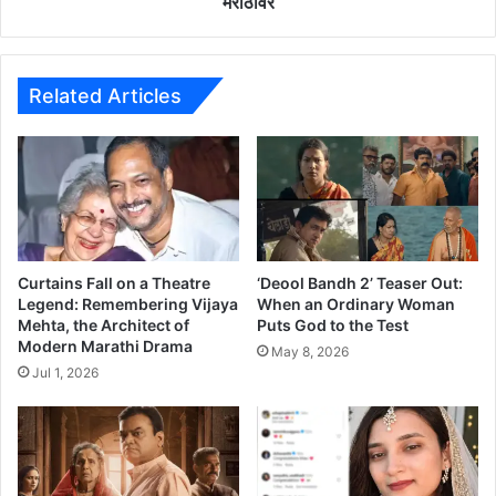
मराठीवर
i
७
e
ऑ
w
क्टो
ब
Related Articles
र
पा
सू
न
रा
त्री
८
वा
Curtains Fall on a Theatre
‘Deool Bandh 2’ Teaser Out:
ज
Legend: Remembering Vijaya
When an Ordinary Woman
Mehta, the Architect of
Puts God to the Test
ता
Modern Marathi Drama
,
May 8, 2026
फ
Jul 1, 2026
क्त
सो
नी
म
रा