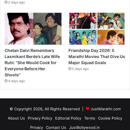
2 days ago
Chetan Dalvi Remembers
Friendship Day 2026: 5
Laxmikant Berde’s Late Wife
Marathi Movies That Give Us
Ruhi: “She Would Cook for
Major Squad Goals
Everyone Before Her
5 days ago
Shoots”
4 days ago
© Copyright 2026, All Rights Reserved |
JustMarathi.com
About Us
Privacy Policy
Editorial Policy
Terms
Cookie Policy
Privacy
Contact Us
JustBollywood.in