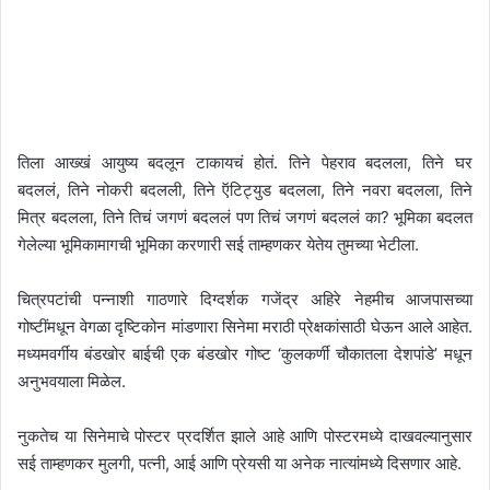
तिला आख्खं आयुष्य बदलून टाकायचं होतं. तिने पेहराव बदलला, तिने घर
बदललं, तिने नोकरी बदलली, तिने ऍटिट्युड बदलला, तिने नवरा बदलला, तिने
मित्र बदलला, तिने तिचं जगणं बदललं पण तिचं जगणं बदललं का? भूमिका बदलत
गेलेल्या भूमिकामागची भूमिका करणारी सई ताम्हणकर येतेय तुमच्या भेटीला.
चित्रपटांची पन्नाशी गाठणारे दिग्दर्शक गजेंद्र अहिरे नेहमीच आजपासच्या
गोष्टींमधून वेगळा दृष्टिकोन मांडणारा सिनेमा मराठी प्रेक्षकांसाठी घेऊन आले आहेत.
मध्यमवर्गीय बंडखोर बाईची एक बंडखोर गोष्ट ‘कुलकर्णी चौकातला देशपांडे’ मधून
अनुभवयाला मिळेल.
नुकतेच या सिनेमाचे पोस्टर प्रदर्शित झाले आहे आणि पोस्टरमध्ये दाखवल्यानुसार
सई ताम्हणकर मुलगी, पत्नी, आई आणि प्रेयसी या अनेक नात्यांमध्ये दिसणार आहे.