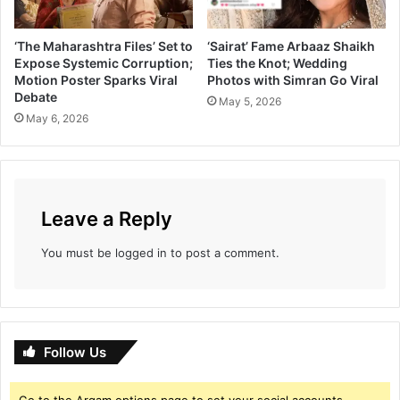
ठी
व
‘The Maharashtra Files’ Set to
‘Sairat’ Fame Arbaaz Shaikh
र
Expose Systemic Corruption;
Ties the Knot; Wedding
Motion Poster Sparks Viral
Photos with Simran Go Viral
Debate
May 5, 2026
May 6, 2026
Leave a Reply
You must be
logged in
to post a comment.
Follow Us
Go to the Arqam options page to set your social accounts.