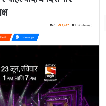
्ष
0
1,247
1 minute read
Reddit
Messenger