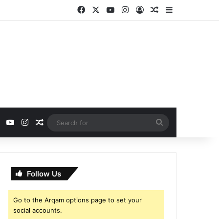
Facebook
X
YouTube
Instagram
Log In
Random Article
Sidebar
ebook
X
YouTube
Instagram
Random Article
Search
for
Follow Us
Go to the Arqam options page to set your
social accounts.