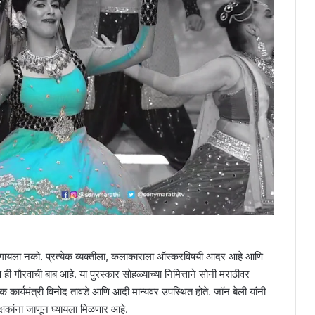
ांगायला नको. प्रत्येक व्यक्तीला, कलाकाराला ऑस्करविषयी आदर आहे आणि
ी गौरवाची बाब आहे. या पुरस्कार सोहळ्याच्या निमित्ताने सोनी मराठीवर
ृतिक कार्यमंत्री विनोद तावडे आणि आदी मान्यवर उपस्थित होते. जॉन बेली यांनी
ेक्षकांना जाणून घ्यायला मिळणार आहे.