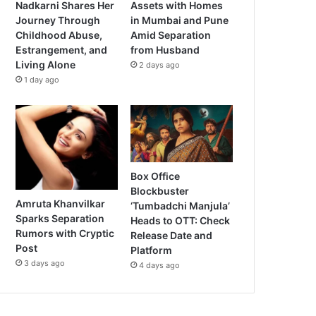
Nadkarni Shares Her
Assets with Homes
Journey Through
in Mumbai and Pune
Childhood Abuse,
Amid Separation
Estrangement, and
from Husband
Living Alone
2 days ago
1 day ago
Box Office
Blockbuster
Amruta Khanvilkar
‘Tumbadchi Manjula’
Sparks Separation
Heads to OTT: Check
Rumors with Cryptic
Release Date and
Post
Platform
3 days ago
4 days ago