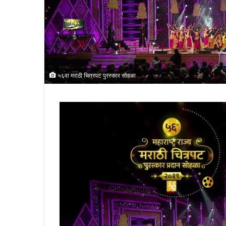
५६वा मराठी चित्रपट पुरस्कार सोह‍ळा