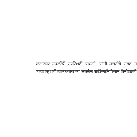
कलाकार मंडळींची उपस्थिती लाभली. सोनी मराठीचे सतत नवनव्
‘महाराष्ट्राची हास्यजत्रा’च्या
सक्सेस पार्टीच्या
निमित्ताने विनोदात