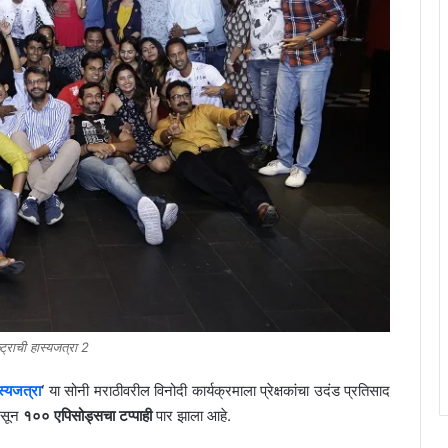
्ट्राची हास्यजत्रा 2
ास्यजत्रा
‘
या सोनी मराठीवरील विनोदी कार्यक्रमाला प्रेक्षकांचा उदंड प्रतिसाद
 असून
१०० एपिसोड्सचा टप्पाही
पार झाला आहे.