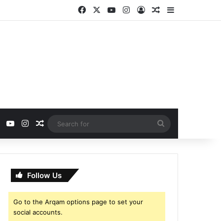
Facebook
X
YouTube
Instagram
Log In
Random Article
Sidebar
ebook
X
YouTube
Instagram
Random Article
Search
for
Follow Us
Go to the Arqam options page to set your
social accounts.