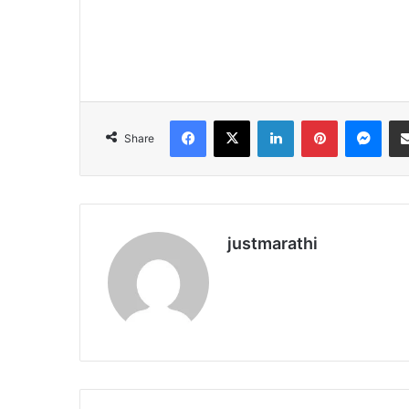
Facebook
X
LinkedIn
Pinterest
Messenger
Share
justmarathi