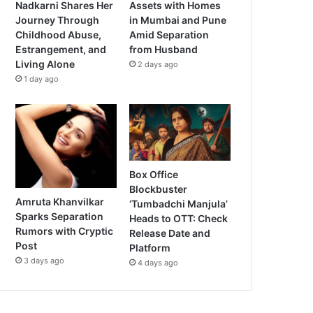
Nadkarni Shares Her
Assets with Homes
Journey Through
in Mumbai and Pune
Childhood Abuse,
Amid Separation
Estrangement, and
from Husband
Living Alone
2 days ago
1 day ago
Box Office
Blockbuster
Amruta Khanvilkar
‘Tumbadchi Manjula’
Sparks Separation
Heads to OTT: Check
Rumors with Cryptic
Release Date and
Post
Platform
3 days ago
4 days ago