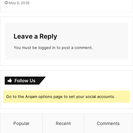
May 6, 2026
r
Leave a Reply
You must be
logged in
to post a comment.
Follow Us
Go to the Arqam options page to set your social accounts.
Popular
Recent
Comments