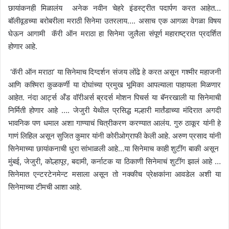
छायांकनही मिळालंय अनेक नवीन चेहरे इंडस्ट्रीत पदार्पण करत आहेत…
बॉलीवूडच्या बरोबरीला मराठी सिनेमा उतरलाय…. असाच एक आगळा वेगळा विषय
घेऊन आगामी कॅरी ऑन मराठा हा सिनेमा जुलैला संपूर्ण महाराष्ट्रात प्रदर्शित
होणार आहे.
‘कॅरी ऑन मराठा’ या सिनेमाच दिग्दर्शन संजय लोंढे हे करत असून गश्मीर महाजनी
आणि कश्मिरा कुळकर्णी या दोघांच्या प्रमुख भूमिका आपल्याला पाहायला मिळणार
आहेत. नंदा आर्ट्स अँड वॉरीअर्स ब्रदर्स मोशन पिचर्स या बॅनरखाली या सिनेमाची
निर्मिती होणार आहे …. जेजुरी येथील प्रसिद्ध मल्हारी मार्तंडाच्या मंदिरात अगदी
भावनिक पण धमाल अशा गाण्याचं चित्रीकरण करण्यात आलंय. गुरु ठाकूर यांनी हे
गाणं लिहिल असून सुजित कुमार यांनी कोरीओग्राफी केली आहे. अरुण प्रसाद यांनी
सिनेमाच्या छायांकनाची धुरा सांभाळली आहे…या सिनेमाच काही शुटींग बाकी असून
मुंबई, जेजुरी, कोल्हापूर, बदामी, कर्नाटक या ठिकाणी सिनेमाचं शुटींग झालं आहे …
सिनेमात एन्टरटेनमेन्ट मसाला असून तो नक्कीच प्रेक्षकांना आवडेल अशी या
सिनेमाच्या टीमची आशा आहे.