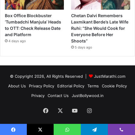
Box Office Blockbuster
Chetan Dalvi Remembers
‘Tumbadchi Manjula’ Heads
Laxmikant Berde’s Late Wife
to OTT: Check Release Date
Ruhi: “She Would Cook for
and Platform
Everyone Before Her
Shoots”
4 days ago
5 days ago
© Copyright 2026, All Rights Reserved |
JustMarathi.com
About Us
Privacy Policy
Editorial Policy
Terms
Cookie Policy
Privacy
Contact Us
JustBollywood.in
Facebook
X
YouTube
Instagram