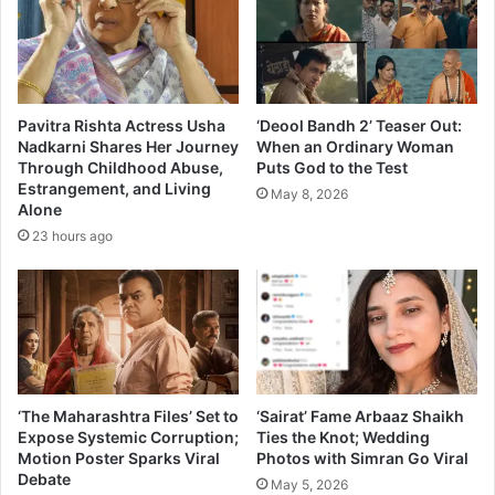
i
t
”
h
i
T
s
i
M
m
a
e
Pavitra Rishta Actress Usha
‘Deool Bandh 2’ Teaser Out:
r
p
Nadkarni Shares Her Journey
When an Ordinary Woman
a
Through Childhood Abuse,
Puts God to the Test
a
Estrangement, and Living
t
s
May 8, 2026
Alone
h
s
i
23 hours ago
2
f
i
l
m
-
C
h
‘The Maharashtra Files’ Set to
‘Sairat’ Fame Arbaaz Shaikh
e
Expose Systemic Corruption;
Ties the Knot; Wedding
a
Motion Poster Sparks Viral
Photos with Simran Go Viral
t
Debate
May 5, 2026
e