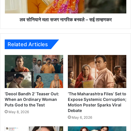
o
म
n
ला
s
स
e
ज
लव सोनियाने मला सजग नागरिक बनवले – सई ताम्हणकर
n
ग
s
ना
e
ग
p
रि
Related Articles
e
क
r
ब
s
न
o
व
n
ले
a
–
w
स
a
ई
‘Deool Bandh 2’ Teaser Out:
‘The Maharashtra Files’ Set to
y
ता
When an Ordinary Woman
Expose Systemic Corruption;
f
Puts God to the Test
Motion Poster Sparks Viral
म्ह
Debate
r
ण
May 8, 2026
o
क
May 6, 2026
m
र
A