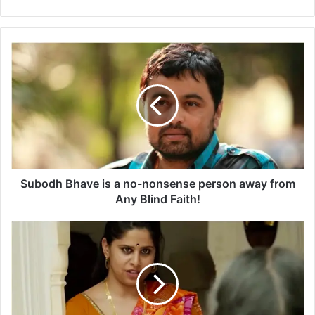
S
u
b
o
d
h
B
h
a
v
Subodh Bhave is a no-nonsense person away from
e
Any Blind Faith!
i
s
ल
a
व
n
सो
o
नि
-
या
n
ने