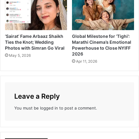
n
y
B
l
i
‘Sairat’ Fame Arbaaz Shaikh
Global Milestone for ‘Tighi’:
n
Ties the Knot; Wedding
Marathi Cinema’s Emotional
d
Photos with Simran Go Viral
Powerhouse to Close NYIFF
F
2026
May 5, 2026
a
Apr 11, 2026
i
t
h
!
Leave a Reply
You must be
logged in
to post a comment.