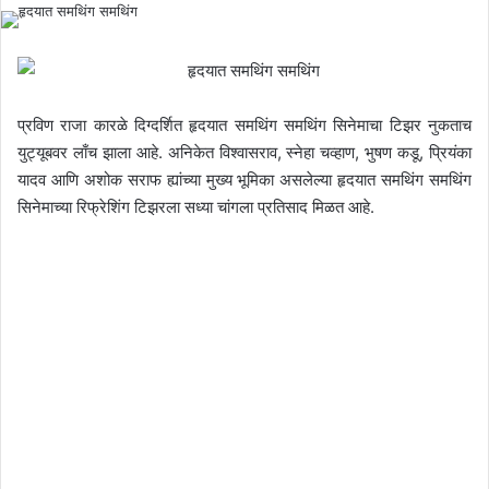
e
n
d
a
n
प्रविण राजा कारळे दिग्दर्शित हृदयात समथिंग समथिंग सिनेमाचा टिझर नुकताच
e
युट्यूबवर लाँच झाला आहे. अनिकेत विश्वासराव, स्नेहा चव्हाण, भुषण कडू, प्रियंका
m
यादव आणि अशोक सराफ ह्यांच्या मुख्य भूमिका असलेल्या हृदयात समथिंग समथिंग
a
सिनेमाच्या रिफ्रेशिंग टिझरला सध्या चांगला प्रतिसाद मिळत आहे.
i
l