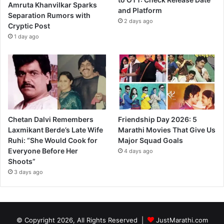
Amruta Khanvilkar Sparks
and Platform
Separation Rumors with
2 days ago
Cryptic Post
1 day ago
Chetan Dalvi Remembers
Friendship Day 2026: 5
Laxmikant Berde’s Late Wife
Marathi Movies That Give Us
Ruhi: “She Would Cook for
Major Squad Goals
Everyone Before Her
4 days ago
Shoots”
3 days ago
© Copyright 2026, All Rights Reserved |
JustMarathi.com