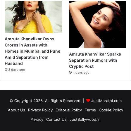
Amruta Khanvilkar Owns
Crores in Assets with
Homes in Mumbai and Pune
Amruta Khanvilkar Sparks
Amid Separation from
Separation Rumors with
Husband
Cryptic Post
3 days ago
4 days ago
© Copyright 2026, All Rights Reserved |
JustMarathi.com
About Us
Privacy Policy
Editorial Policy
Terms
Cookie Policy
Privacy
Contact Us
JustBollywood.in