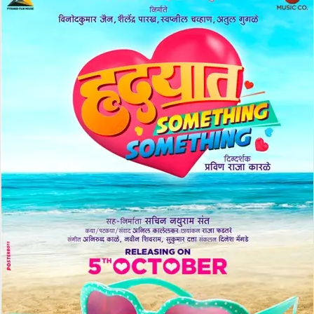
d
a
n
e
m
a
i
l