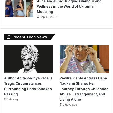
Alina Angelina: Bridging Glamour and
Wellness in the World of Ukrainian
Modeling
Sep 19, 2023
Recent Tech News
Author Anita Padhye Recalls
Pavitra Rishta Actress Usha
Tragic Circumstances
Nadkarni Shares Her
Surrounding Dada Kondke’s
Journey Through Childhood
Passing
Abuse, Estrangement, and
Living Alone
1 day ago
2 days ago