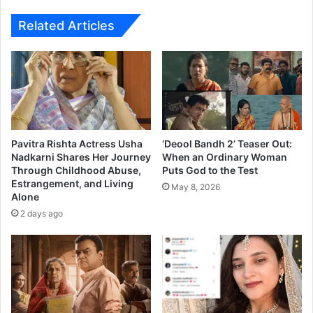
वं
k
क
a
Related Articles
व्ह
r
र
साँ
ग
Pavitra Rishta Actress Usha
‘Deool Bandh 2’ Teaser Out:
Nadkarni Shares Her Journey
When an Ordinary Woman
Through Childhood Abuse,
Puts God to the Test
Estrangement, and Living
May 8, 2026
Alone
2 days ago