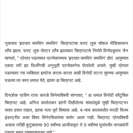
नुकताच ‘हृदयात समथिंग समथिंग’ चित्रपटाचा फस्ट लुक सोशल मीडियावरून
लाँच झाला. फस्ट लुक पोस्टर लाँच झाल्यावर चित्रपटाचे निर्माते विनोदकुमार जैन
म्हणाले, “ प्रेमात पडल्यावर प्रत्येकाच्याच ‘हृदयात समथिंग समथिंग’ होतं. आयुष्यात
एकदा तरी ह्या फिलींगची अनुभूती प्रत्येकानेच घेतलेली असते. तुम्ही प्रेमात
पडल्यावर त्या व्यक्तिला इम्प्रेस करता-करता काही विनोदी घटना तुमच्या आयुष्यात
घडल्या तर काय धमाल येते, ह्यावर हा चित्रपट आहे.
दिग्दर्शक प्रविण राजा कारळे सिनेमाविषयी सांगतात, “ हा धमाल विनोदी कौटुंबिक
चित्रपट आहे. अनिल कालेलकर ह्यांनी लिहीलेल्या संवादांमूळे तुम्ही चित्रपटभर
सतत हसत राहाल, ह्याचा मला पूर्ण विश्वास आहे. ब-याच कालावधीत मराठी फिल्म
इंडस्ट्रीत असा विषय सिनेरसिकांच्या समोर आला नाही. चित्रपट प्रेमाविषयी
असला तरीही कुटूंबातल्या 90 वर्षांच्या आजीपासून ते 9 वर्षांच्या मुलांपर्यंत सगळ्यांनी
एकत्र बसून पाहण्यासारखा आहे.”