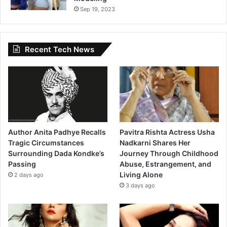
Sep 19, 2023
Recent Tech News
Author Anita Padhye Recalls
Pavitra Rishta Actress Usha
Tragic Circumstances
Nadkarni Shares Her
Surrounding Dada Kondke’s
Journey Through Childhood
Passing
Abuse, Estrangement, and
Living Alone
2 days ago
3 days ago