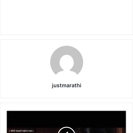
justmarathi
गु
म
ना
म