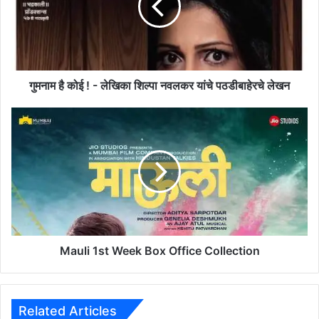
है
को
ई
!
-
ले
गुमनाम है कोई ! - लेखिका शिल्पा नवलकर यांचे पठडीबाहेरचे लेखन
खि
का
M
शि
a
ल्पा
u
न
l
व
i
ल
1
क
s
र
t
यां
W
चे
e
Mauli 1st Week Box Office Collection
प
e
ठ
k
डी
B
बा
o
Related Articles