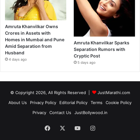
Amruta Khanvilkar Owns
Crores in Assets with
Homes in Mumbai and Pune
Amruta Khanvilkar Sparks
Amid Separation from
Separation Rumors with
Husband
Cryptic Post
4 days ago
5 days ago
© Copyright 2026, All Rights Reserved |
JustMarathi.com
About Us
Privacy Policy
Editorial Policy
Terms
Cookie Policy
Privacy
Contact Us
JustBollywood.in
Facebook
X
YouTube
Instagram