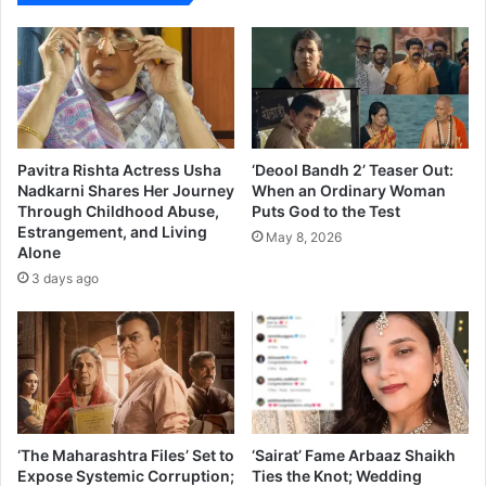
हे
x
र
O
चे
f
ले
f
ख
i
न
c
e
C
Pavitra Rishta Actress Usha
‘Deool Bandh 2’ Teaser Out:
o
Nadkarni Shares Her Journey
When an Ordinary Woman
Through Childhood Abuse,
Puts God to the Test
l
Estrangement, and Living
l
May 8, 2026
Alone
e
3 days ago
c
t
i
o
n
‘The Maharashtra Files’ Set to
‘Sairat’ Fame Arbaaz Shaikh
Expose Systemic Corruption;
Ties the Knot; Wedding