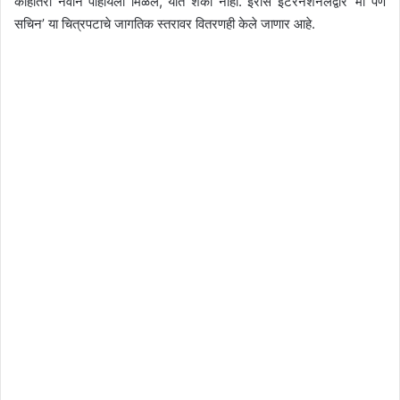
काहीतरी नवीन पाहायला मिळेल, यात शंका नाही. इरॉस इंटरनेशनलद्वारे ‘मी पण
सचिन’ या चित्रपटाचे जागतिक स्तरावर वितरणही केले जाणार आहे.