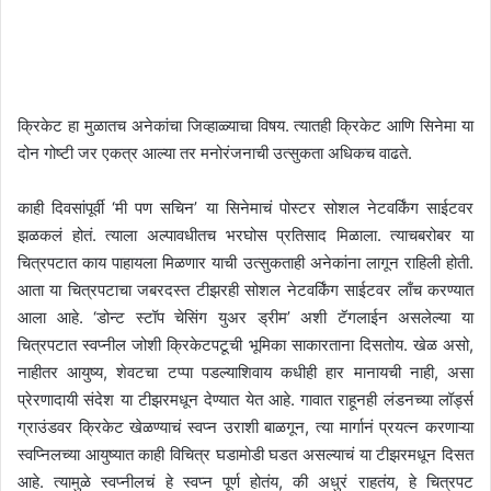
क्रिकेट हा मुळातच अनेकांचा जिव्हाळ्याचा विषय. त्यातही क्रिकेट आणि सिनेमा या
दोन गोष्टी जर एकत्र आल्या तर मनोरंजनाची उत्सुकता अधिकच वाढते.
काही दिवसांपूर्वी ‘मी पण सचिन’ या सिनेमाचं पोस्टर सोशल नेटवर्किंग साईटवर
झळकलं होतं. त्याला अल्पावधीतच भरघोस प्रतिसाद मिळाला. त्याचबरोबर या
चित्रपटात काय पाहायला मिळणार याची उत्सुकताही अनेकांना लागून राहिली होती.
आता या चित्रपटाचा जबरदस्त टीझरही सोशल नेटवर्किंग साईटवर लाँच करण्यात
आला आहे. ‘डोन्ट स्टॉप चेसिंग युअर ड्रीम’ अशी टॅगलाईन असलेल्या या
चित्रपटात स्वप्नील जोशी क्रिकेटपटूची भूमिका साकारताना दिसतोय. खेळ असो,
नाहीतर आयुष्य, शेवटचा टप्पा पडल्याशिवाय कधीही हार मानायची नाही, असा
प्रेरणादायी संदेश या टीझरमधून देण्यात येत आहे. गावात राहूनही लंडनच्या लॉर्ड्स
ग्राउंडवर क्रिकेट खेळण्याचं स्वप्न उराशी बाळगून, त्या मार्गानं प्रयत्न करणाऱ्या
स्वप्निलच्या आयुष्यात काही विचित्र घडामोडी घडत असल्याचं या टीझरमधून दिसत
आहे. त्यामुळे स्वप्नीलचं हे स्वप्न पूर्ण होतंय, की अधुरं राहतंय, हे चित्रपट