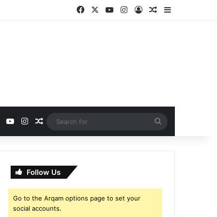
Facebook
X
YouTube
Instagram
Log In
Random Article
Sidebar
ebook
X
YouTube
Instagram
Random Article
Search
for
Follow Us
Go to the Arqam options page to set your
social accounts.