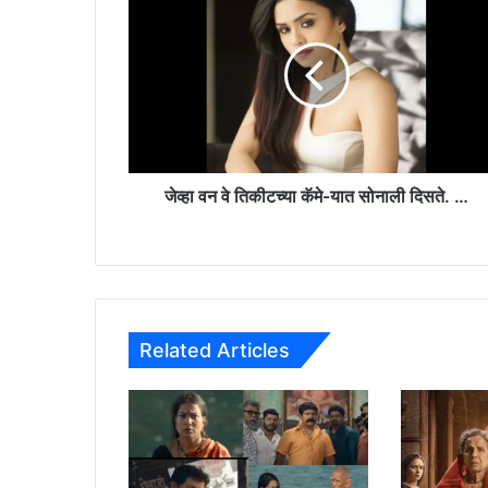
व्हा
व
न
वे
ति
की
ट
च्या
कॅ
जेव्हा वन वे तिकीटच्या कॅमे-यात सोनाली दिसते. …
मे
-
या
त
सो
ना
Related Articles
ली
दि
स
ते
.
…