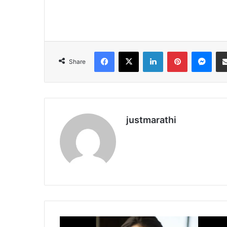
Facebook
X
LinkedIn
Pinterest
Messenger
Share
justmarathi
जे