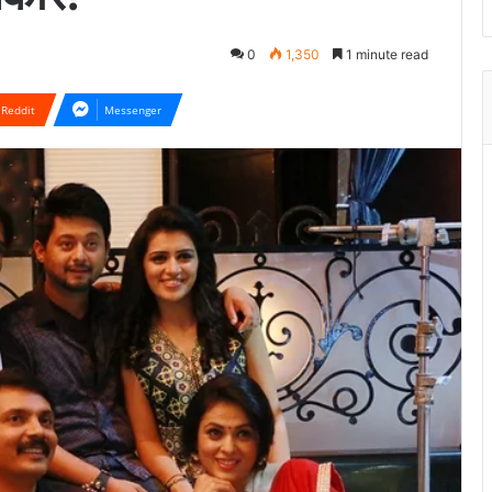
0
1,350
1 minute read
Reddit
Messenger