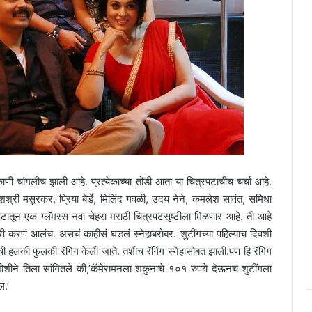
ाणी चांगलीच झाली आहे. प्रत्येकाच्या तोंडी आता या चित्रपटाचीच चर्चा आहे.
श्री मसुरकर, प्रिया बेर्डे, मिलिंद गवळी, उदय नेने, कमलेश सावंत, समिधा
्रपटातून एक ग्लॅमरस नवा चेहरा मराठी चित्रपटसृष्टीला मिळणार आहे. ती आहे
करी करणं आलंच. असचं काहीसं घडलं स्नेहाबरोबर. शुटींगच्या पहिल्याच दिवशी
ी हलकी फुलकी रॅगिंग केली जाते. तशीच रॅगिंग स्नेहासोबत झाली.पण हि रॅगिंग
ल जोशीने तिला सांगितले की,’कॅमेरामनला शकुनाचे १०१ रुपये देऊनच शुटींगला
ल.’