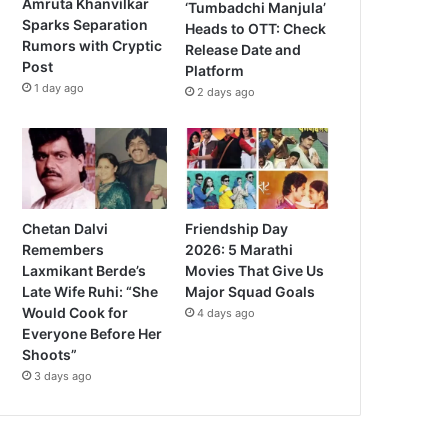
Amruta Khanvilkar
‘Tumbadchi Manjula’
Sparks Separation
Heads to OTT: Check
Rumors with Cryptic
Release Date and
Post
Platform
1 day ago
2 days ago
Chetan Dalvi
Friendship Day
Remembers
2026: 5 Marathi
Laxmikant Berde’s
Movies That Give Us
Late Wife Ruhi: “She
Major Squad Goals
Would Cook for
4 days ago
Everyone Before Her
Shoots”
3 days ago