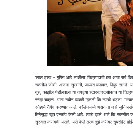
‘लाल इश्क – गुपित आहे साक्षीला’ चित्रपटाची हवा आता सर्व ठिक
स्वप्नील जोशी, अंजना सुखानी, जयवंत वाडकर, पियुष रानडे, यश
गुरु, फार्झील पेर्डीलवाला या तगड्या स्टारकास्टसोबतच या चित
स्नेहा चव्हाण. आता नवीन व्यक्ती म्हटली कि त्याची थट्टा, मस्
स्नेहाचे रॅगिंग करण्यात आले. कॉलेजमध्ये असताना जसे जुनिअर्सच
तिनेसुद्धा खूप एन्जॉय केली आहे. त्याचे झाले असे कि स्वप्नी
सुरुवात करायची असते. असे केले तरच तुझे करीयर सुपरहिट होई