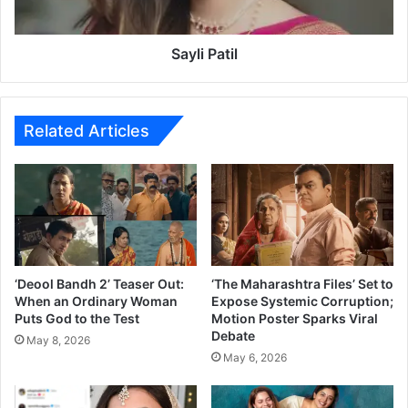
शु
t
टीं
i
ग
l
Sayli Patil
Related Articles
‘Deool Bandh 2’ Teaser Out:
‘The Maharashtra Files’ Set to
When an Ordinary Woman
Expose Systemic Corruption;
Puts God to the Test
Motion Poster Sparks Viral
Debate
May 8, 2026
May 6, 2026