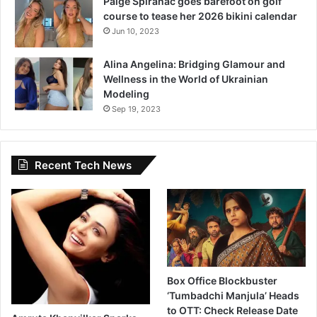
Paige Spiranac goes barefoot on golf
course to tease her 2026 bikini calendar
Jun 10, 2023
Alina Angelina: Bridging Glamour and
Wellness in the World of Ukrainian
Modeling
Sep 19, 2023
Recent Tech News
Box Office Blockbuster
‘Tumbadchi Manjula’ Heads
to OTT: Check Release Date