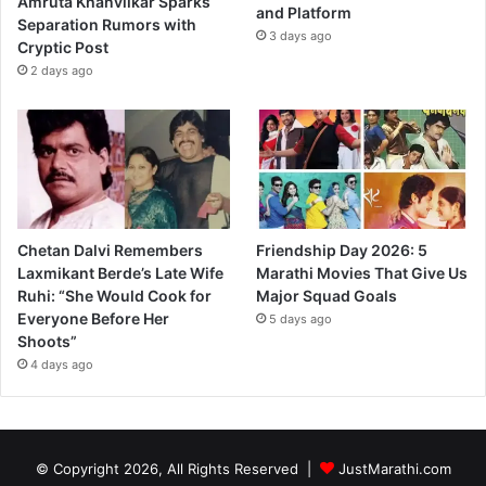
Amruta Khanvilkar Sparks
and Platform
Separation Rumors with
3 days ago
Cryptic Post
2 days ago
Chetan Dalvi Remembers
Friendship Day 2026: 5
Laxmikant Berde’s Late Wife
Marathi Movies That Give Us
Ruhi: “She Would Cook for
Major Squad Goals
Everyone Before Her
5 days ago
Shoots”
4 days ago
© Copyright 2026, All Rights Reserved |
JustMarathi.com