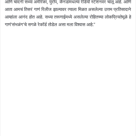
आणि चांदनी सध्या अमेरिका, युरोप, कॅनडामधल्या रेडियो स्टेशनवर चालू आहे. आणि
आता आमचं तिसरं गाणं रिलीज झाल्यावर त्याला मिळत असलेल्या उत्तम प्रतिसादाने
आम्हांला आनंद होत आहे. सध्या तरूणाईमध्ये असलेल्या रोहितच्या लोकप्रियतेमूळे हे
गाणं‘संभळंग’चे सगळे रेकॉर्ड तोडेल असा मला विश्वास आहे.”