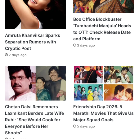
Box Office Blockbuster
‘Tumbadchi Manjula’ Heads
to OTT: Check Release Date
Amruta Khanvilkar Sparks
and Platform
Separation Rumors with
3 days ago
Cryptic Post
2 days ago
Chetan Dalvi Remembers
Friendship Day 2026: 5
Laxmikant Berde’s Late Wife
Marathi Movies That Give Us
Ruhi: “She Would Cook for
Major Squad Goals
Everyone Before Her
5 days ago
Shoots”