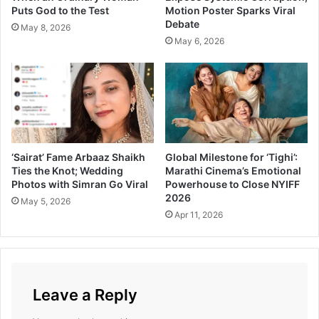
नी
Puts God to the Test
Motion Poster Sparks Viral
Debate
म
May 8, 2026
रा
May 6, 2026
ठी
ने
घे
त
ला
खा
स
‘Sairat’ Fame Arbaaz Shaikh
Global Milestone for ‘Tighi’:
पु
Ties the Knot; Wedding
Marathi Cinema’s Emotional
ढा
Photos with Simran Go Viral
Powerhouse to Close NYIFF
का
2026
May 5, 2026
र
Apr 11, 2026
Leave a Reply