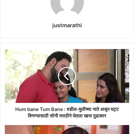
justmarathi
H
u
m
b
a
n
e
T
u
m
Hum bane Tum Bane : वडील-मुलीच्या नाते अजून घट्ट
B
विणण्यासाठी सोनी मराठीने घेतला खास पुढाकार
a
n
पु
e