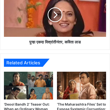
न्हा
:
ए
व
क
डी
दा
ल
वि
-
श्रां
मु
ती
ली
नं
च्या
त
पुन्हा एकदा विश्रांतीनंतर, कविता लाड
ना
र
ते
,
अ
क
जू
वि
Related Articles
न
ता
घ
ला
ट्ट
ड
वि
ण
ण्या
सा
ठी
‘Deool Bandh 2’ Teaser Out:
‘The Maharashtra Files’ Set to
सो
When an Ordinary Woman
Expose Systemic Corruption;