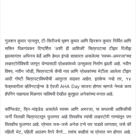
गुलशन कुमार प्रस्तुत, टी-सिरीजचे भूषण कुमार आणि क्रिशन कुमार निर्मित आणि
सचिन पिळगांवकर दिग्दर्शित ‘अशी ही आशिकी’ चित्रपटाचा टीझर रिलीझ
झाल्यानंतर अभिनय बेर्डे आणि हेमल इंगळे साकारत असलेल्या ‘स्वयम-अमरजा’च्या
लव्हस्टोरीविषयी जाणून घेण्यासाठी प्रेक्षकांमध्ये उत्सुकता निर्माण झाली आहे. नवीन
विषय, नवीन जोडी, चित्रपटाचे कॅची नाव आणि प्रेक्षकांच्या भेटीला आलेला टीझर
आदी गोष्टी चित्रपटाविषयीची आतुरता वाढवत आहेत. इतकेच नव्हे तर, १४
फेब्रुवारीला व्हॅलेंनटाईन्स डे ऐवजी AHA Day साजरा होणार म्हणजे नेमकं काय
हॅपनिंग पाहायला मिळणार याविषयी देखील कुतुहल अनेकांच्या मनात आहे.
कॉन्फिडंट, फ्रि-मांइडेड असलेले स्वयम आणि अमरजा, या कपलची आशिकीची
जर्नी जितकी चित्रपटातून फुलणार आहे तितकीच त्यांची लव्हस्टोरी गाण्यांतून पण
तितकीच फुलणार आहे. प्रेमात जस-जसे अनेक टप्पे पार पाडावे लागतात, जसे की
पहिली भेट, पहिली आठवण वैगरे वैगरे… तसंच काहीसं या प्रेमात पण होणार आहे.