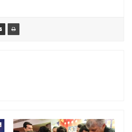
Share via Email
Print
दु
नि