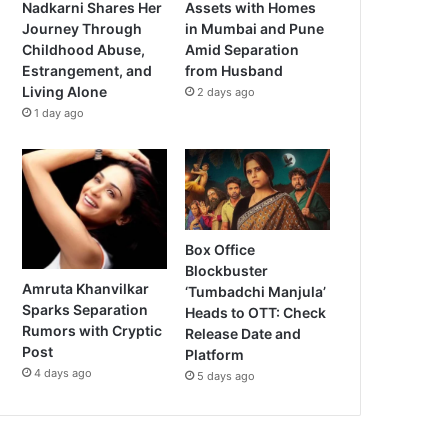
Nadkarni Shares Her
Assets with Homes
Journey Through
in Mumbai and Pune
Childhood Abuse,
Amid Separation
Estrangement, and
from Husband
Living Alone
2 days ago
1 day ago
Box Office
Blockbuster
Amruta Khanvilkar
‘Tumbadchi Manjula’
Sparks Separation
Heads to OTT: Check
Rumors with Cryptic
Release Date and
Post
Platform
4 days ago
5 days ago