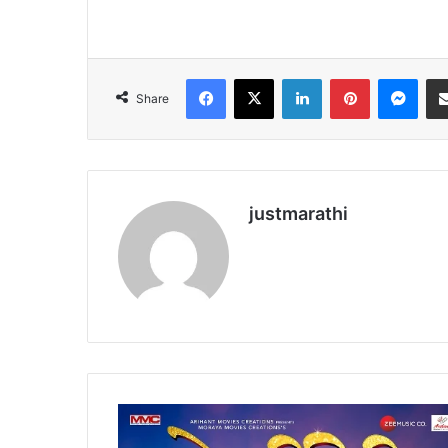
Facebook
X
LinkedIn
Pinterest
Messenger
Share
justmarathi
दो
स्ती