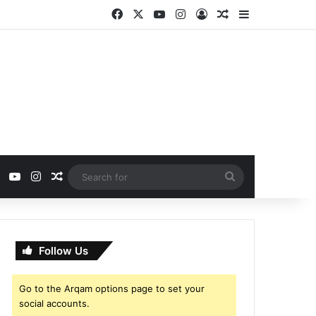
Facebook
X
YouTube
Instagram
Log In
Random Article
Sidebar
ebook
X
YouTube
Instagram
Random Article
Search
for
Follow Us
Go to the Arqam options page to set your
social accounts.