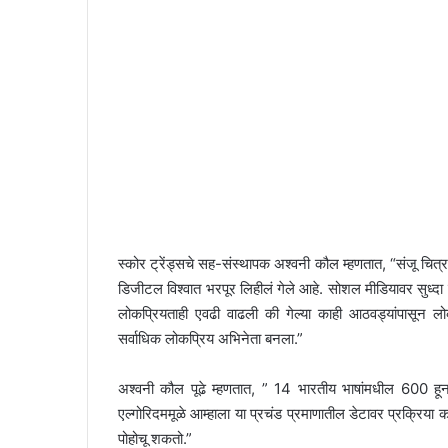
स्कोर ट्रेंड्सचे सह-संस्थापक अश्वनी कौल म्हणतात, “संजू चित्रपट
डिजीटल विश्वात भरपूर लिहीलं गेले आहे. सोशल मीडियावर सुध्दा स
लोकप्रियताही एवढी वाढली की गेल्या काही आठवड्यांपासून 
सर्वाधिक लोकप्रिय अभिनेता बनला.”
अश्वनी कौल पूढे म्हणतात, ” 14 भारतीय भाषांमधील 600 हून अ
एल्गोरिदममूळे आम्हाला या प्रचंड प्रमाणातील डेटावर प्रक्रिया क
पोहोचू शकतो.”