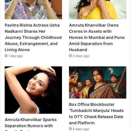
Pavitra Rishta Actress Usha
Amruta Khanvilkar Owns
Nadkarni Shares Her
Crores in Assets with
Journey Through Childhood
Homes in Mumbai and Pune
Abuse, Estrangement, and
Amid Separation from
Living Alone
Husband
1 day ago
2 days ago
Box Office Blockbuster
‘Tumbadchi Manjula’ Heads
to OTT: Check Release Date
Amruta Khanvilkar Sparks
and Platform
Separation Rumors with
4 days ago