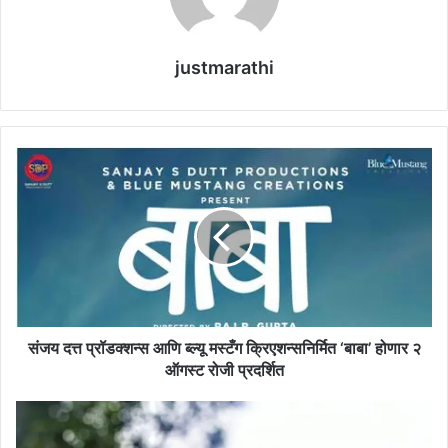
justmarathi
सं
ज
य
द
त्त
प्रॉ
ड
क्श
न्स
आ
संजय दत्त प्रॉडक्शन्स आणि ब्ल्यू मस्टँग क्रिएशन्सनिर्मित ‘बाबा’ होणार २
णि
ऑगस्ट रोजी प्रदर्शित
ब्ल्यू
म
ह
स्टँ
.