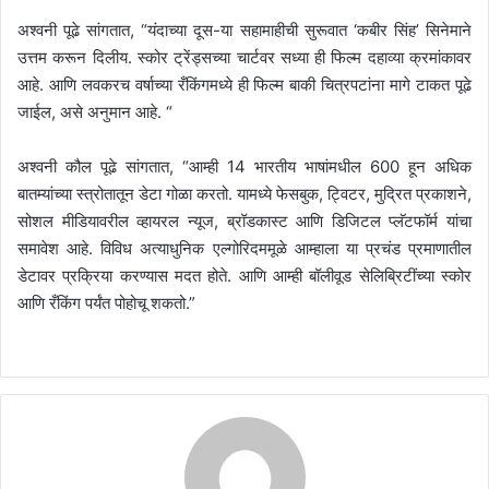
अश्वनी पूढे सांगतात, “यंदाच्या दूस-या सहामाहीची सुरूवात ‘कबीर सिंह’ सिनेमाने
उत्तम करून दिलीय. स्कोर ट्रेंड्सच्या चार्टवर सध्या ही फिल्म दहाव्या क्रमांकावर
आहे. आणि लवकरच वर्षाच्या रँकिंगमध्ये ही फिल्म बाकी चित्रपटांना मागे टाकत पूढे
जाईल, असे अनुमान आहे. “
अश्वनी कौल पूढे सांगतात, “आम्ही 14 भारतीय भाषांमधील 600 हून अधिक
बातम्यांच्या स्त्रोतातून डेटा गोळा करतो. यामध्ये फेसबुक, ट्विटर, मुद्रित प्रकाशने,
सोशल मीडियावरील व्हायरल न्यूज, ब्रॉडकास्ट आणि डिजिटल प्लॅटफॉर्म यांचा
समावेश आहे. विविध अत्याधुनिक एल्गोरिदममूळे आम्हाला या प्रचंड प्रमाणातील
डेटावर प्रक्रिया करण्यास मदत होते. आणि आम्ही बॉलीवूड सेलिब्रिटींच्या स्कोर
आणि रँकिंग पर्यंत पोहोचू शकतो.”