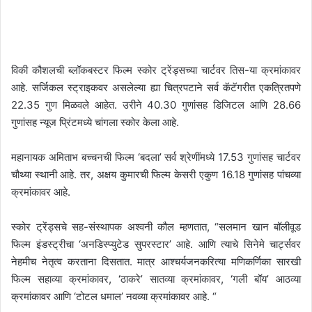
विकी कौशलची ब्लॉकबस्टर फिल्म स्कोर ट्रेंड्सच्या चार्टवर तिस-या क्रमांकावर
आहे. सर्जिकल स्ट्राइकवर असलेल्या ह्या चित्रपटाने सर्व कॅटॅगरीत एकत्रितपणे
22.35 गुण मिळवले आहेत. उरीने 40.30 गुणांसह डिजिटल आणि 28.66
गुणांसह न्यूज प्रिंटमध्ये चांगला स्कोर केला आहे.
महानायक अमिताभ बच्चनची फिल्म ‘बदला’ सर्व श्रेणींमध्ये 17.53 गुणांसह चार्टवर
चौथ्या स्थानी आहे. तर, अक्षय कुमारची फिल्म केसरी एकुण 16.18 गुणांसह पांचव्या
क्रमांकावर आहे.
स्कोर ट्रेंड्सचे सह-संस्थापक अश्वनी कौल म्हणतात, “सलमान खान बॉलीवूड
फिल्म इंडस्ट्रीचा ‘अनडिस्प्युटेड सुपरस्टार’ आहे. आणि त्याचे सिनेमे चार्ट्सवर
नेहमीच नेतृत्व करताना दिसतात. मात्र आश्चर्यजनकरित्या मणिकर्णिका सारखी
फिल्म सहाव्या क्रमांकावर, ‘ठाकरे’ सातव्या क्रमांकावर, ‘गली बॉय’ आठव्या
क्रमांकावर आणि ‘टोटल धमाल’ नवव्या क्रमांकावर आहे. “