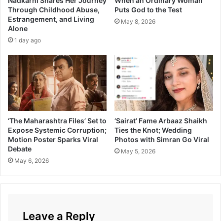
Nadkarni Shares Her Journey
When an Ordinary Woman
द
Through Childhood Abuse,
Puts God to the Test
ने
Estrangement, and Living
र्शि
प
May 8, 2026
Alone
त
रि
1 day ago
वा
र
ही
लु
ट
णा
र
वा
‘The Maharashtra Files’ Set to
‘Sairat’ Fame Arbaaz Shaikh
री
Expose Systemic Corruption;
Ties the Knot; Wedding
ची
Motion Poster Sparks Viral
Photos with Simran Go Viral
म
Debate
May 5, 2026
जा
May 6, 2026
Leave a Reply