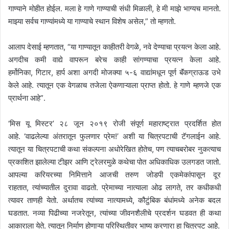
गाण्याने मोहीत होईल. मला हे गाणे गाण्याची संधी मिळाली
,
हे मी माझे भाग्यच मानतो.
माझ्या सर्वच गाण्यांमध्ये या गाण्याचे स्थान विशेष असेल
,”
तो म्हणतो.
आलाप देसाई म्हणतात
, “
या गाण्यातून काहीतरी वेगळे
,
नवे देण्याचा प्रयत्न केला आहे.
अगदीच कमी वाद्ये वापरून बरेच काही सांगण्याचा प्रयत्न केला आहे.
हर्मोनिका
,
गिटार
,
हार्प अशा अगदी मोजक्या ५-६ वाद्यांमधून पूर्ण बॅंकग्राऊड उभे
केले आहे. त्यातून एक वेगळाच तजेला ऐकणाऱ्याला प्राप्त होतो. हे गाणे म्हणजे एक
प्रार्थना आहे
”
.
‘
मिस यू मिस्टर
’
२८ जून २०१९ रोजी संपूर्ण महाराष्ट्रात प्रदर्शित होत
आहे.
‘
वाढलेल्या अंतरातून फुलणार प्रेम!
’
अशी या चित्रपटाची टॅगलाईन आहे.
त्यातून या चित्रपटाची कथा संकल्पना अधोरेखित होतेच
,
पण त्याचबरोबर नुकत्याच
प्रकाशित झालेल्या टीझर आणि ट्रेलरमुळे कथेचा पोत अधिकाधिक उलगडत जातो.
आपल्या करियरच्या निमित्ताने आजची तरुण जोडपी एकमेकांपासून दूर
राहतात
,
त्यांच्यातील दुरावा वाढतो. प्रेमाच्या नात्याला ओढ लागते
,
तर कधीकधी
त्यावर ताणही येतो. अर्थातच त्यांच्या नात्यामध्ये
,
कौटुंबिक बंधांमध्ये अनेक बदल
घडतात. नव्या पिढीच्या नजरेतून
,
त्यांच्या जीवनशैलीचे प्रदर्शन घडवत ही कथा
आकाराला येते. त्यातून निर्माण होणाऱ्या परिस्थितीवर भाष्य करणारा हा चित्रपट आहे.