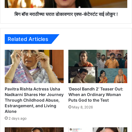
च्या
घ
रा
बिग बॉस मराठीच्या घरात डोकावणार एक्स-कंटेस्टंट सई लोकुर !
त
डो
का
व
Related Articles
णा
र
ए
क्स
-
कं
टे
स्टं
Pavitra Rishta Actress Usha
‘Deool Bandh 2’ Teaser Out:
ट
Nadkarni Shares Her Journey
When an Ordinary Woman
Through Childhood Abuse,
Puts God to the Test
स
Estrangement, and Living
ई
May 8, 2026
Alone
लो
2 days ago
कु
र
!