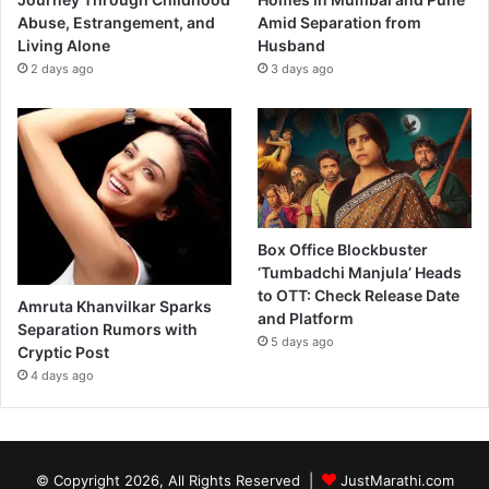
Abuse, Estrangement, and
Amid Separation from
Living Alone
Husband
2 days ago
3 days ago
Box Office Blockbuster
‘Tumbadchi Manjula’ Heads
to OTT: Check Release Date
Amruta Khanvilkar Sparks
and Platform
Separation Rumors with
5 days ago
Cryptic Post
4 days ago
© Copyright 2026, All Rights Reserved |
JustMarathi.com