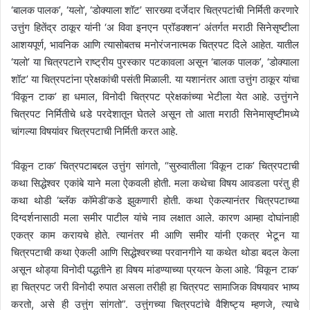
‘बालक पालक’, ‘यलो’, ‘डोक्याला शॉट’ सारख्या दर्जेदार चित्रपटांची निर्मिती करणारे
उत्तुंग हितेंद्र ठाकूर यांनी ‘अ विवा इनएन प्रॉडक्शन’ अंतर्गत मराठी सिनेसृष्टीला
आशयपूर्ण, भावनिक आणि त्यासोबतच मनोरंजनात्मक चित्रपट दिले आहेत. यातील
‘यलो’ या चित्रपटाने राष्ट्रीय पुरस्कार पटकावला असून ‘बालक पालक’, ‘डोक्याला
शॉट’ या चित्रपटांना प्रेक्षकांची पसंती मिळाली. या यशानंतर आता उत्तुंग ठाकूर यांचा
‘विकून टाक’ हा धमाल, विनोदी चित्रपट प्रेक्षकांच्या भेटीला येत आहे. उत्तुंगने
चित्रपट निर्मितीचे धडे परदेशातून घेतले असून तो आता मराठी सिनेमासृष्टीमध्ये
चांगल्या विषयांवर चित्रपटाची निर्मिती करत आहे.
‘विकून टाक’ चित्रपटाबद्दल उत्तुंग सांगतो, “सुरुवातीला ‘विकून टाक’ चित्रपटाची
कथा सिद्धेश्वर एकांबे याने मला ऐकवली होती. मला कथेचा विषय आवडला परंतु ही
कथा थोडी ‘ब्लॅक कॉमेडी’कडे झुकणारी होती. कथा ऐकल्यानंतर चित्रपटाच्या
दिग्दर्शनासाठी मला समीर पाटील यांचे नाव लक्षात आले. कारण आम्हा दोघांनाही
एकत्र काम करायचे होते. त्यानंतर मी आणि समीर यांनी एकत्र भेटून या
चित्रपटाची कथा ऐकली आणि सिद्धेश्वरच्या परवानगीने या कथेत थोडा बदल केला
असून थोड्या विनोदी पद्धतीने हा विषय मांडण्याच्या प्रयत्न केला आहे. ‘विकून टाक’
हा चित्रपट जरी विनोदी रुपात असला तरीही हा चित्रपट सामाजिक विषयावर भाष्य
करतो, असे ही उत्तुंग सांगतो”. उत्तुंगच्या चित्रपटांचे वैशिष्ट्य म्हणजे, त्याचे