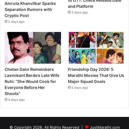
to OTT: Check Release Date
Amruta Khanvilkar Sparks
and Platform
Separation Rumors with
3 days ago
Cryptic Post
2 days ago
Chetan Dalvi Remembers
Friendship Day 2026: 5
Laxmikant Berde’s Late Wife
Marathi Movies That Give Us
Ruhi: “She Would Cook for
Major Squad Goals
Everyone Before Her
5 days ago
Shoots”
4 days ago
© Copyright 2026, All Rights Reserved |
JustMarathi.com