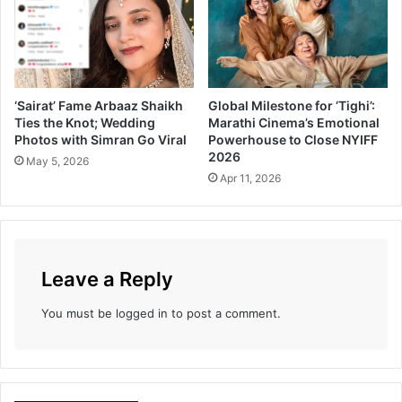
ळ
क
णा
र
5
‘Sairat’ Fame Arbaaz Shaikh
Global Milestone for ‘Tighi’:
जू
Ties the Knot; Wedding
Marathi Cinema’s Emotional
न
Photos with Simran Go Viral
Powerhouse to Close NYIFF
ला
2026
May 5, 2026
!
Apr 11, 2026
Leave a Reply
You must be
logged in
to post a comment.