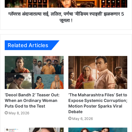
भि
त
ने
ल्या
त्री
स
ग्लॅमरस अंदाजातल्या सई, ललित, पर्णचा ‘मीडियम स्पाइसी’ झळकणार 5
क
ई
जूनला !
र
,
ते
ल
य
लि
म
त
Related Articles
रा
,
ठी
प
त
र्ण
प
चा
दा
‘
र्प
मी
ण
डि
य
‘Deool Bandh 2’ Teaser Out:
‘The Maharashtra Files’ Set to
म
When an Ordinary Woman
Expose Systemic Corruption;
Puts God to the Test
Motion Poster Sparks Viral
स्पा
Debate
इ
May 8, 2026
सी
May 6, 2026
’
झ