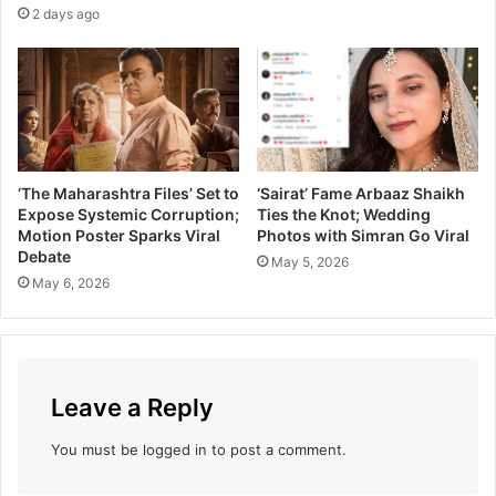
2 days ago
नो
ख्या
प
द्ध
ती
त
झा
ले
‘The Maharashtra Files’ Set to
‘Sairat’ Fame Arbaaz Shaikh
टी
Expose Systemic Corruption;
Ties the Knot; Wedding
झ
Motion Poster Sparks Viral
Photos with Simran Go Viral
र
Debate
May 5, 2026
लाँ
May 6, 2026
च
Leave a Reply
You must be
logged in
to post a comment.