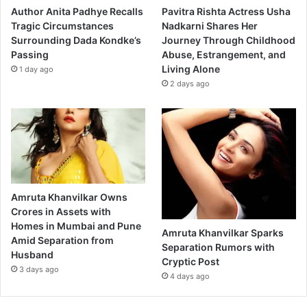
Author Anita Padhye Recalls
Pavitra Rishta Actress Usha
Tragic Circumstances
Nadkarni Shares Her
Surrounding Dada Kondke’s
Journey Through Childhood
Passing
Abuse, Estrangement, and
Living Alone
1 day ago
2 days ago
Amruta Khanvilkar Owns
Crores in Assets with
Homes in Mumbai and Pune
Amruta Khanvilkar Sparks
Amid Separation from
Separation Rumors with
Husband
Cryptic Post
3 days ago
4 days ago