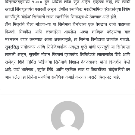
चित्रपटगृहांमध्ये १५०० हुन अधिक शोज सुरु आहेत. एव्हढेच नव्हे, तर त्याची
ख्याती सिंगापूरपर्यत पसरली असून, तेथील स्थानिक मराठीभाषिक प्रेक्षकांच्
या विशेष
मागणीमुळे ‘बॉईज’ सिनेमाचे खास स्क्रीनिंग सिंगापूरमध्ये ठेवण्यात आले होते.
तीन मित्रांचे विश्व मांडणा-या या सिनेमात विनोदाचा एक वेगळाच दर्जा पाहायला
मिळतो. मिष्कील आणि तरुणाईला आवडेल अश्या शाब्दिक कोट्यांचा यात
भरभरून वापर करण्यात आला असल्यामुळे, हा सिनेमा विनोदाचा उच्चांक गाठतो.
सुप्रसिद्ध संगीतकार आणि सिनेदिग्दर्शक अवधूत गुप्ते यांची प्रस्तुती या सिनेमाला
लाभली असून, सुप्रीम मोशन पिक्चर्स प्रायव्हेट लिमिटेडचे लालासाहेब शिंदे आणि
राजेंद्र शिंदे निर्मित ‘बॉईज’या सिनेमाचे विशाल देवरुखकर यांनी दिग्दर्शन केले
आहे. पार्थ भालेराव , सुमंत शिंदे, आणि प्रतिक लाड या तिकडींच्या ‘बॉईज’गिरी वर
आधारलेला हा सिनेमा यावर्षीचा सर्वाधिक कमाई करणारा मराठी चित्रपट आहे.