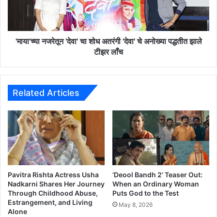
ज
रे
तू
न
'माया'च्या नजरेतून 'देवा' चा शोध अतरंगी 'देवा' चे अनोख्या पद्धतीत झाले
'
टीझर लाँच
दे
वा
'
चा
Related Articles
शो
ध
अ
त
रं
गी
'
दे
Pavitra Rishta Actress Usha
‘Deool Bandh 2’ Teaser Out:
वा
Nadkarni Shares Her Journey
When an Ordinary Woman
Through Childhood Abuse,
Puts God to the Test
'
Estrangement, and Living
चे
May 8, 2026
Alone
अ