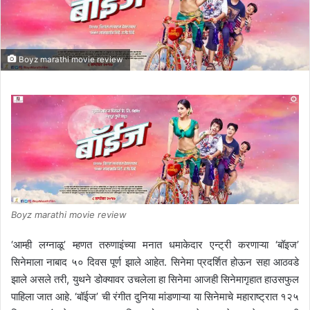
n
e
m
Boyz marathi movie review
a
i
l
Boyz marathi movie review
‘आम्ही लग्नाळू’ म्हणत तरुणाइंच्या मनात धमाकेदार एन्ट्री करणाऱ्या ‘बॉइज’
सिनेमाला नाबाद ५० दिवस पूर्ण झाले आहेत. सिनेमा प्रदर्शित होऊन सहा आठवडे
झाले असले तरी, युथने डोक्यावर उचलेला हा सिनेमा आजही सिनेमागृहात हाउसफुल
पाहिला जात आहे. ‘बॉईज’ ची रंगीत दुनिया मांडणाऱ्या या सिनेमाचे महाराष्ट्रात १२५