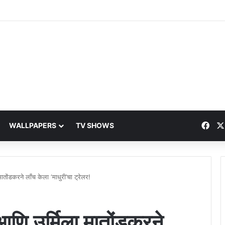
Fac
WALLPAPERS
TV SHOWS
ातोंडकरने लॉंच केला ‘माधुरी’चा ट्रेलर!
आणि उर्मिला मातोंडकरने