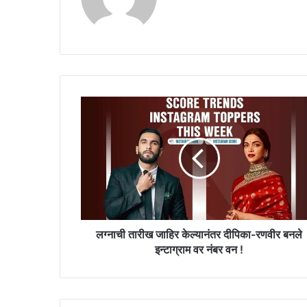
ल
ग्ना
ची
ता
री
ख
जा
हि
र
के
लग्नाची तारीख जाहिर केल्यानंतर दीपिका-रणवीर बनले
ल्या
इन्टाग्राम वर नंबर वन !
नं
त
र
दी