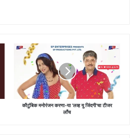
कौ
टुं
बि
क
म
नो
रं
ज
न
क
कौटुंबिक मनोरंजन करणा-या 'लव्ह यु जिंदगी'चा टीजर
र
लाँच
णा
-
या
'