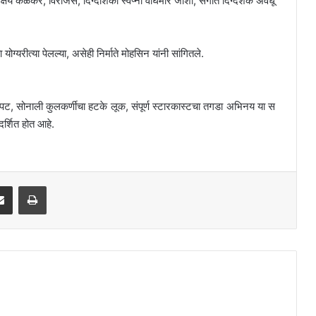
षय केळकर, विराजस, दिग्दर्शिका स्वप्ना वाघमारे जोशी, संगीत दिग्दर्शक अवधू
ोग्यरीत्या पेलल्या, असेही निर्माते मोहसिन यांनी सांगितले.
्रपट, सोनाली कुलकर्णीचा हटके लूक, संपूर्ण स्टारकास्टचा तगडा अभिनय या स
रदर्शित होत आहे.
Share via Email
Print