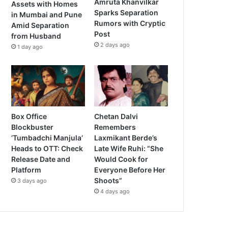
Amruta Khanvilkar
Assets with Homes
Sparks Separation
in Mumbai and Pune
Rumors with Cryptic
Amid Separation
Post
from Husband
2 days ago
1 day ago
Box Office
Chetan Dalvi
Blockbuster
Remembers
‘Tumbadchi Manjula’
Laxmikant Berde’s
Heads to OTT: Check
Late Wife Ruhi: “She
Release Date and
Would Cook for
Platform
Everyone Before Her
Shoots”
3 days ago
4 days ago