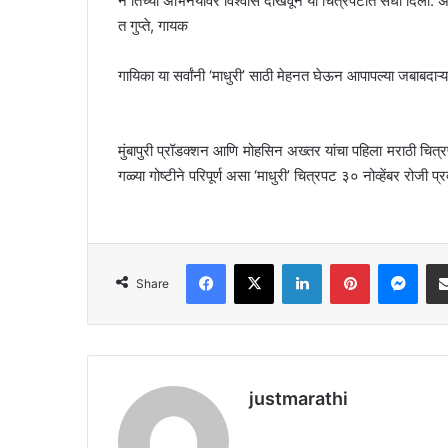
न तिच्या अभिनयावर विश्वास दाखवून या चित्रपटात संधी दिली. अक्
त गुप्ते, गायक
गायिका या सर्वांनी ‘माधुरी’ साठी मेहनत घेऊन आपापल्या जबाबदाऱ्या य
मुंबापुरी प्रॉडक्शन आणि मोहसिन अख्तर यांचा पहिला मराठी चित
गळ्या गोष्टीने परिपूर्ण असा ‘माधुरी’ चित्रपट ३० नोव्हेंबर रोजी प्
Facebook
X
LinkedIn
Pinterest
Messenger
Share
justmarathi