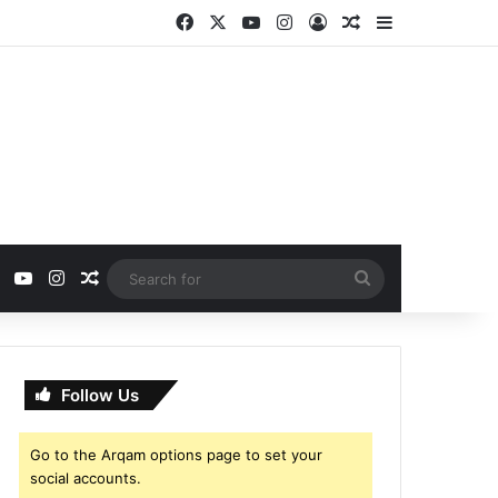
Facebook
X
YouTube
Instagram
Log In
Random Article
Sidebar
ebook
X
YouTube
Instagram
Random Article
Search
for
Follow Us
Go to the Arqam options page to set your
social accounts.