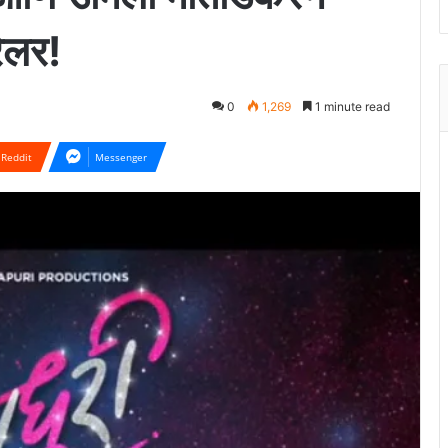
रेलर!
0
1,269
1 minute read
Reddit
Messenger