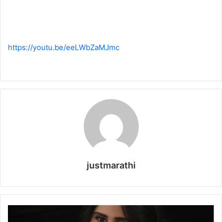
https://youtu.be/eeLWbZaMJmc
justmarathi
S
A