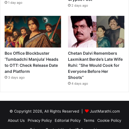
1 day ago
2 days ago
Box Office Blockbuster
Chetan Dalvi Remembers
‘Tumbadchi Manjula’ Heads
Laxmikant Berde’s Late Wife
to OTT: Check Release Date
Ruhi: “She Would Cook for
and Platform
Everyone Before Her
Shoots”
3 days ago
4 days ago
© Copyright 2026, All Rights Reserved |
JustMarathi.com
About Us
Privacy Policy
Editorial Policy
Terms
Cookie Policy