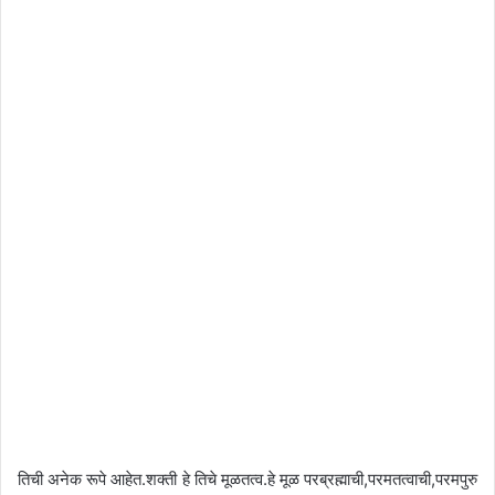
तिची अनेक रूपे आहेत.शक्ती हे तिचे मूळतत्व.हे मूळ परब्रह्माची,परमतत्वाची,परमपुरु