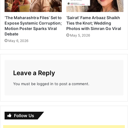
O
A
P
‘The Maharashtra Files’ Set to
‘Sairat’ Fame Arbaaz Shaikh
P
Expose Systemic Corruption;
Ties the Knot; Wedding
E
Motion Poster Sparks Viral
Photos with Simran Go Viral
A
Debate
May 5, 2026
R
May 6, 2026
O
N
F
A
M
Leave a Reply
O
U
You must be
logged in
to post a comment.
S
L
Y
M
A
R
Follow Us
A
T