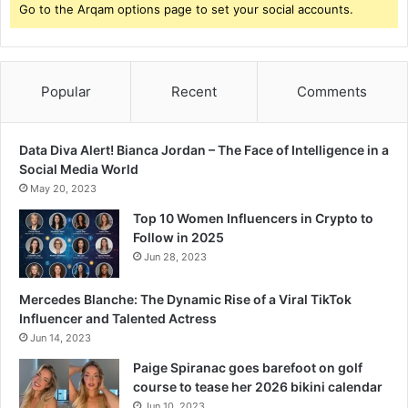
Go to the Arqam options page to set your social accounts.
H
I
F
I
Popular
Recent
Comments
L
M
F
A
Data Diva Alert! Bianca Jordan – The Face of Intelligence in a
R
Social Media World
E
May 20, 2023
Top 10 Women Influencers in Crypto to
Follow in 2025
Jun 28, 2023
Mercedes Blanche: The Dynamic Rise of a Viral TikTok
Influencer and Talented Actress
Jun 14, 2023
Paige Spiranac goes barefoot on golf
course to tease her 2026 bikini calendar
Jun 10, 2023