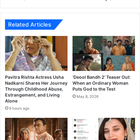
R
र्ण
I
न
N
क
K
र
Related Articles
U
णा
A
रं
M
'
O
ज
N
य
G
अं
S
बि
T
के
Pavitra Rishta Actress Usha
‘Deool Bandh 2’ Teaser Out:
O
'
Nadkarni Shares Her Journey
When an Ordinary Woman
T
Through Childhood Abuse,
Puts God to the Test
प्र
Estrangement, and Living
H
द
May 8, 2026
Alone
E
र्शि
R
9 hours ago
त
S
E
T
T