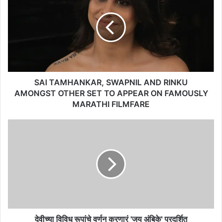
I
T
A
M
H
A
N
K
SAI TAMHANKAR, SWAPNIL AND RINKU
A
AMONGST OTHER SET TO APPEAR ON FAMOUSLY
R
MARATHI FILMFARE
,
S
दे
W
वी
A
च्या
P
वि
N
वि
I
ध
L
रू
A
पां
N
चे
D
व
देवीच्या विविध रूपांचे वर्णन करणारं 'जय अंबिके' प्रदर्शित